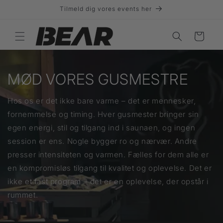
Gå til
Tilmeld dig vores events her
indhold
Indkøbskurv
MØD VORES GUSMESTRE
Hos os er det ikke bare varme – det er mennesker,
fornemmelse og timing. Hver gusmester bringer sin
egen energi, stil og tilgang ind i saunaen, og ingen
session er ens. Nogle bygger ro og nærvær. Andre
presser intensiteten og varmen. Fælles for dem alle er
en kompromisløs tilgang til kvalitet og oplevelse. Det er
ikke et fast program – det er en oplevelse, der opstår i
rummet.