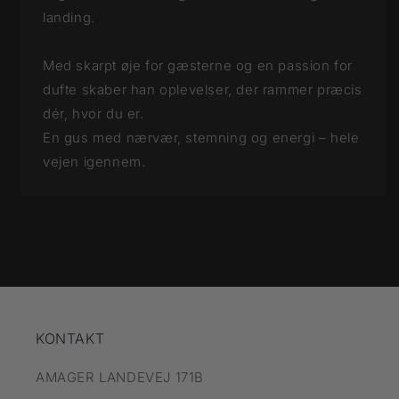
landing.
Med skarpt øje for gæsterne og en passion for
dufte skaber han oplevelser, der rammer præcis
dér, hvor du er.
En gus med nærvær, stemning og energi – hele
vejen igennem.
KONTAKT
AMAGER LANDEVEJ 171B